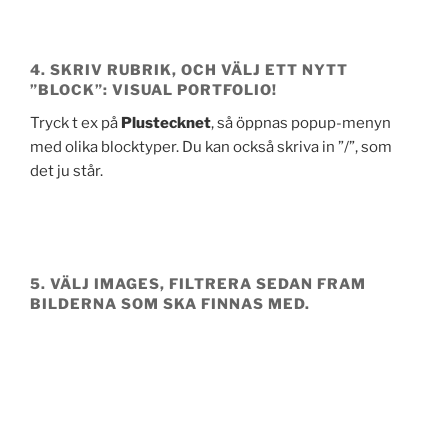
4. SKRIV RUBRIK, OCH VÄLJ ETT NYTT
”BLOCK”: VISUAL PORTFOLIO!
Tryck t ex på
Plustecknet
, så öppnas popup-menyn
med olika blocktyper. Du kan också skriva in ”/”, som
det ju står.
5. VÄLJ
IMAGES
, FILTRERA SEDAN FRAM
BILDERNA SOM SKA FINNAS MED.