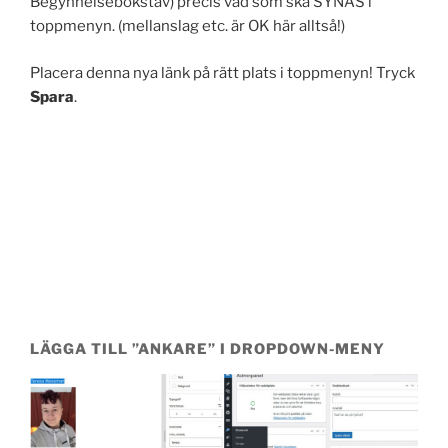
Begynnelsebokstav) precis vad som ska SYNAS i
toppmenyn. (mellanslag etc. är OK här alltså!)
Placera denna nya länk på rätt plats i toppmenyn! Tryck
Spara
.
LÄGGA TILL ”ANKARE” I DROPDOWN-MENY