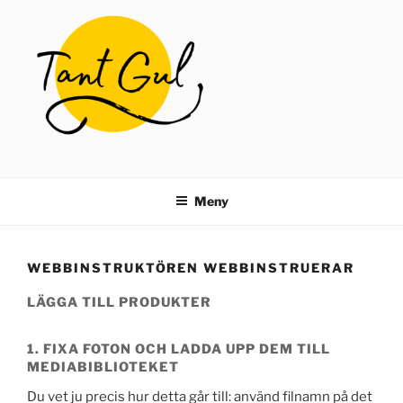
Hoppa
till
innehåll
TANT GUL
Butik för återbruk
Meny
WEBBINSTRUKTÖREN WEBBINSTRUERAR
LÄGGA TILL PRODUKTER
1. FIXA FOTON OCH LADDA UPP DEM TILL
MEDIABIBLIOTEKET
Du vet ju precis hur detta går till: använd filnamn på det