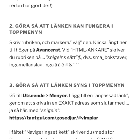
redan har gjort det!)
2. GÖRA SÅ ATT LÄNKEN KAN FUNGERA I
TOPPMENYN
Skriv rubriken, och markera/”välj” den. Klicka långt ner
till höger på
Avancerat
. Vid ”HTML-ANKARE” skriver
du rubriken på …
”snigelns sätt”(!)
, dvs. sma_bokstaver,
ingamellanslag, inga å ä ö # & ´ ’ ”
3. GÖRA SÅ ATT LÄNKEN SYNS I TOPPMENYN
Gå till
Utseende > Menyer
. Lägg till en ”anpassad länk”,
genom att skriva in en EXAKT adress som slutar med …
ja så här, med ”
snigeln
”:
https://tantgul.com/gosedjur/#vimplar
I fältet ”Navigeringsetikett” skriver du (med stor